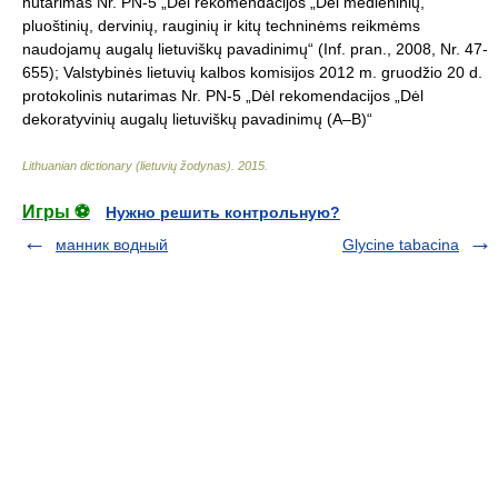
nutarimas Nr. PN-5 „Dėl rekomendacijos „Dėl medieninių,
pluoštinių, dervinių, rauginių ir kitų techninėms reikmėms
naudojamų augalų lietuviškų pavadinimų“ (Inf. pran., 2008, Nr. 47-
655); Valstybinės lietuvių kalbos komisijos 2012 m. gruodžio 20 d.
protokolinis nutarimas Nr. PN-5 „Dėl rekomendacijos „Dėl
dekoratyvinių augalų lietuviškų pavadinimų (A–B)“
Lithuanian dictionary (lietuvių žodynas)
.
2015
.
Игры ⚽
Нужно решить контрольную?
манник водный
Glycine tabacina