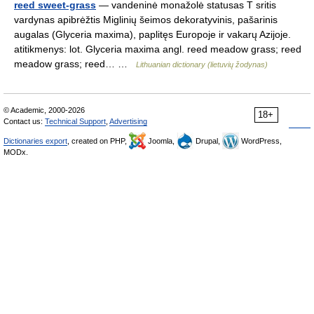
reed sweet-grass
— vandeninė monažolė statusas T sritis
vardynas apibrėžtis Miglinių šeimos dekoratyvinis, pašarinis
augalas (Glyceria maxima), paplitęs Europoje ir vakarų Azijoje.
atitikmenys: lot. Glyceria maxima angl. reed meadow grass; reed
meadow grass; reed… …
Lithuanian dictionary (lietuvių žodynas)
© Academic, 2000-2026
18+
Contact us:
Technical Support
,
Advertising
Dictionaries export
, created on PHP,
Joomla,
Drupal,
WordPress,
MODx.