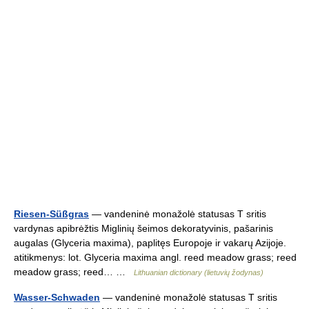
Riesen-Süßgras
— vandeninė monažolė statusas T sritis
vardynas apibrėžtis Miglinių šeimos dekoratyvinis, pašarinis
augalas (Glyceria maxima), paplitęs Europoje ir vakarų Azijoje.
atitikmenys: lot. Glyceria maxima angl. reed meadow grass; reed
meadow grass; reed… …
Lithuanian dictionary (lietuvių žodynas)
Wasser-Schwaden
— vandeninė monažolė statusas T sritis