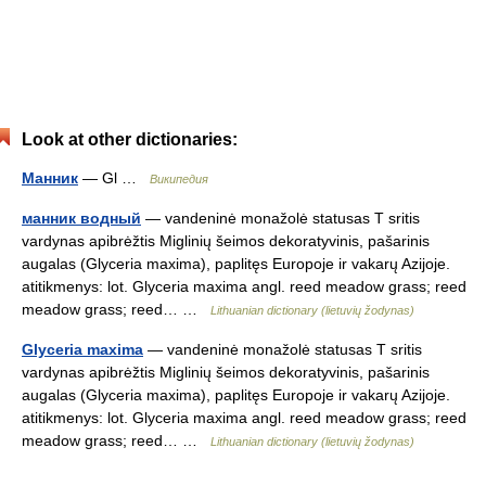
Look at other dictionaries:
Манник
— Gl …
Википедия
манник водный
— vandeninė monažolė statusas T sritis
vardynas apibrėžtis Miglinių šeimos dekoratyvinis, pašarinis
augalas (Glyceria maxima), paplitęs Europoje ir vakarų Azijoje.
atitikmenys: lot. Glyceria maxima angl. reed meadow grass; reed
meadow grass; reed… …
Lithuanian dictionary (lietuvių žodynas)
Glyceria maxima
— vandeninė monažolė statusas T sritis
vardynas apibrėžtis Miglinių šeimos dekoratyvinis, pašarinis
augalas (Glyceria maxima), paplitęs Europoje ir vakarų Azijoje.
atitikmenys: lot. Glyceria maxima angl. reed meadow grass; reed
meadow grass; reed… …
Lithuanian dictionary (lietuvių žodynas)