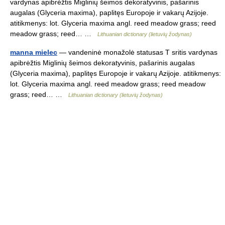
vardynas apibrėžtis Miglinių šeimos dekoratyvinis, pašarinis
augalas (Glyceria maxima), paplitęs Europoje ir vakarų Azijoje.
atitikmenys: lot. Glyceria maxima angl. reed meadow grass; reed
meadow grass; reed… …
Lithuanian dictionary (lietuvių žodynas)
manna mielec
— vandeninė monažolė statusas T sritis vardynas
apibrėžtis Miglinių šeimos dekoratyvinis, pašarinis augalas
(Glyceria maxima), paplitęs Europoje ir vakarų Azijoje. atitikmenys:
lot. Glyceria maxima angl. reed meadow grass; reed meadow
grass; reed… …
Lithuanian dictionary (lietuvių žodynas)