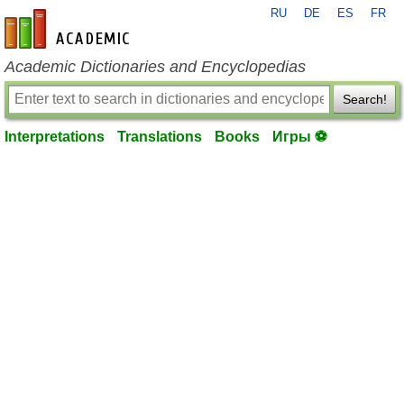
RU
DE
ES
FR
en-academic.com
Academic Dictionaries and Encyclopedias
Search!
Interpretations
Translations
Books
Игры ⚽